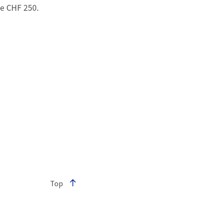
e de voix!
de CHF 250.
Top