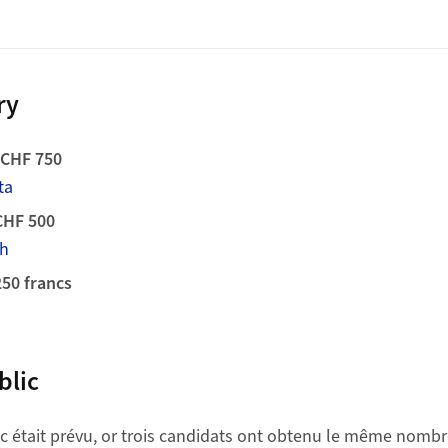
ry
 CHF 750
ta
CHF 500
h
250 francs
blic